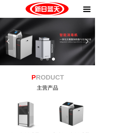
끀
넳
넲
P
RODUCT
主营产品