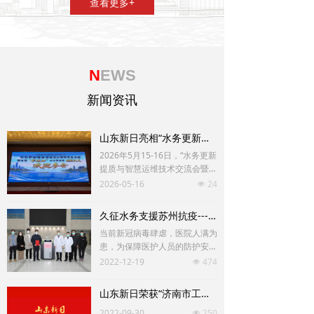
查看更多+
N
EWS
新闻资讯
山东新日亮相“水务更新提质与智慧运维技术交流会，助力首届“华城杯”水业贡献奖颁奖仪式
2026年5月15-16日，“水务更新
提质与智慧运维技术交流会暨首
届‘华城杯’水业贡献奖颁奖仪
2026-05-16
24
넶
式”在山东济宁召开。山东新日
电气设备有限公司作为协办单位
久征水务支援苏州抗疫---向苏州科技城医院捐赠消杀设备
之一，参与本次行业盛会，与各
当前新冠病毒肆虐，医院人满为
界专家共同探讨水务技术的创新
患，为保障医护人员的防护安
与应用。
全，近期苏州久征水务科技有限
2022-12-19
474
넶
公司向苏州科技城医院捐赠“久
征”智能消毒机。
山东新日荣获“济南市工程研究中心” 称号
2022-09-30
250
넶