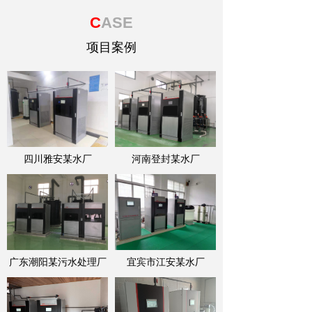
C
ASE
项目案例
四川雅安某水厂
河南登封某水厂
广东潮阳某污水处理厂
宜宾市江安某水厂