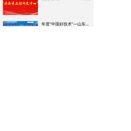
年度“中国好技术”—山东新日“创新型普适性智能化消毒设备”项目 荣获“中国好技术”称号
2022年9月，“中国好技术”项目
库入选名单公布，山东新日电气
设备有限公司“创新型普适性智
2022-09-21
341
넶
能化消毒设备”技术经过济南市
推荐、中国好技术评审委员会专
家组评审，入选“中国好技术”项
目库，并荣获“中国好技术”称
查看更多+
号。
P
ARTNERS
科研合作